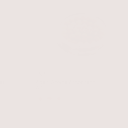
er
Aden Golyós Arcpirosító
Egységár
2.990 Ft
Almond (03)
Amber (04)
Crimson (05)