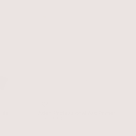
5.0
s és
Aden Professional Arc Primer
Egységár
3.350 Ft
Kezdő:
Primer
Fényesítő