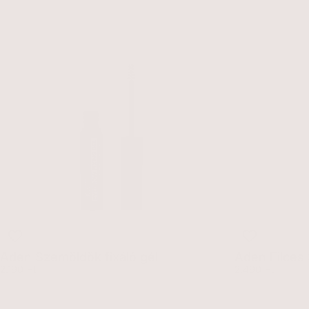
Aden Szemöldök fixáló gél
Aden Filces
Egységár
Egység
2.190 Ft
2.490 Ft