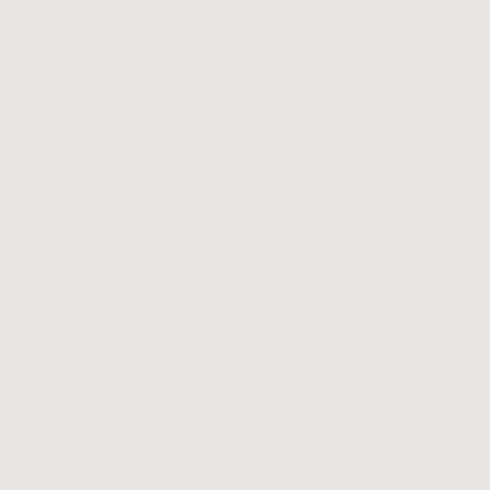
Aden Szemkontúr Ceruza
Egységár
990 Ft
Kezdő:
Devil (00)
Granite (03)
Brown (04)
Cappuccino (05)
+2