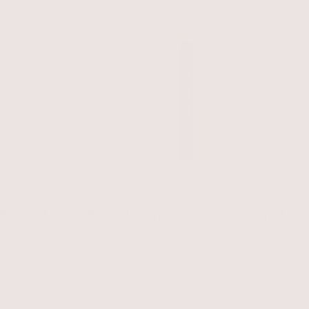
laspirál
Aden Automatic Concealer pencil
Egységár
1.990 Ft
01 Porcelain
02 Ballett
03 Almond