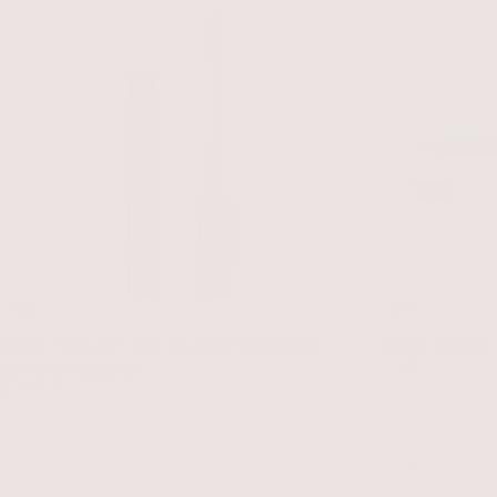
Aden COLOR-ME Superintelligent
Aden Kefés
Egység
1.540 Ft
szempillaspirál
Egységár
2.990 Ft
Cocoa
Black
Brow
5.0