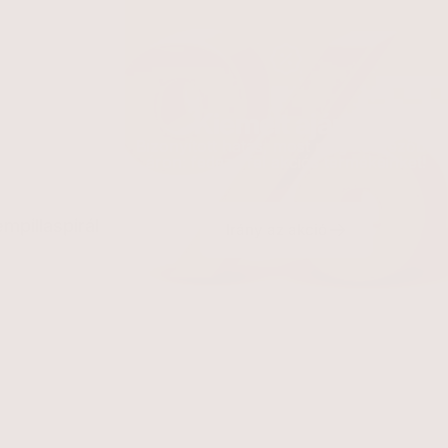
Kiemelt ajánlat
Bizonyított hatás, most még kedvezőbb
áron: fedezd fel akciós termékeinket!
mpillaspirál
Irány az akció