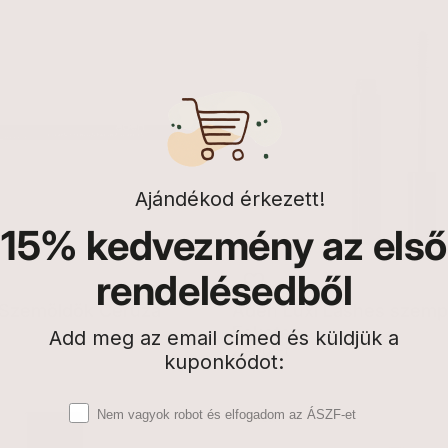
Ajándékod érkezett!
15%
kedvezmény az első
rendelésedből
 Szemöldök Ceruza
Aden Luxi Lashes szempil
ár
Fekete
Add meg az email címed és küldjük a
Egységár
2.990 Ft
n
kuponkódot:
Elfogadó nyilatkozat
Nem vagyok robot és elfogadom az ÁSZF-et
5.0