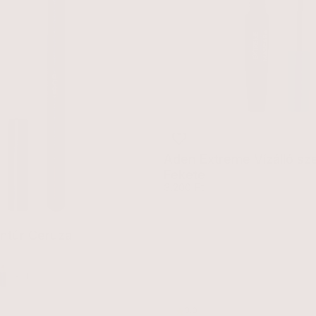
Aden Extreme Vízálló sze
Fekete
Egységár
3.200 Ft
ntúr Ceruza
ár
ed (34)
(54)
hell (36)
+11
3.0