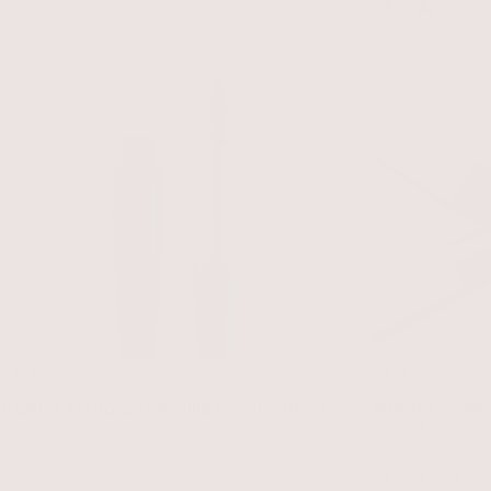
5.0
Aden Dúsító Szempillaspirál - Black
Aden Creamy
Egységár
Egység
2.390 Ft
2.290 Ft
Teddy
Bombshel
Cherr
F