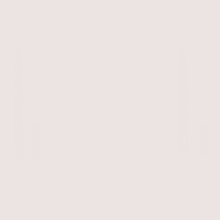
+12
 Szemhéjtus - Black
Aden ME-RACLE Folyék
ár
Szemhéjtus
Egységár
1.890 Ft
01 Fekete
02 Barna
03 Kék
05 Zöld