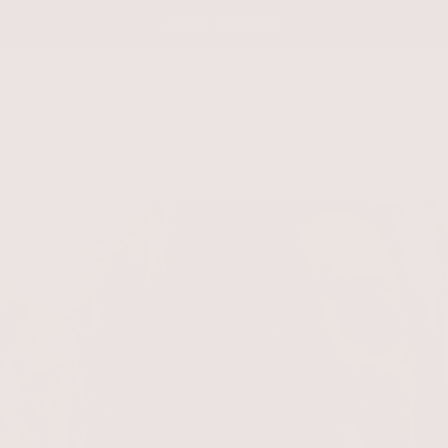
Kiemelt ajánlataink
tápolás
Hajápolás
Csomagajánlat
Bőrproblémák
Tud
Rólunk