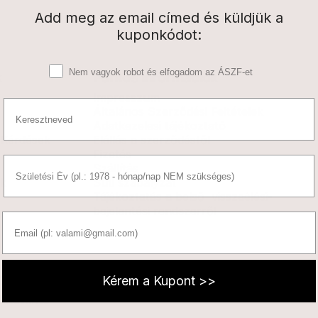
Add meg az email címed és küldjük a
kuponkódot:
Elfogadó nyilatkozat
Nem vagyok robot és elfogadom az ÁSZF-et
k
Fontos információk
Impresszum
Name
Általános Szerződési Feltételek
Adatkezelesi tájékoztató
 Kérdések
Elállás a szerződéstől
Fizetés
BirthDate
Szállítás
k
Süti szabályzat
Tájékoztatás a belső visszaélési-
bejelentési rendszerről
Email
Kérem a Kupont >>
0
 kattints »