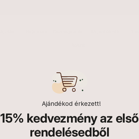
Ingyenes szállítás 15.000 Ft felett*
tápolás
Hajápolás
Csomagajánlat
Bőrproblémák
Tud
Rólunk
Ajándékod érkezett!
15%
kedvezmény az első
rendelésedből