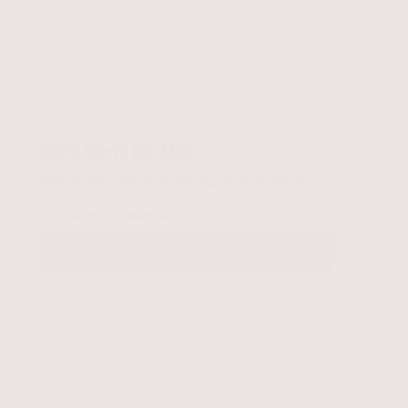
HELIA-D KLUB
Értesülj akcióinkról, újdonságokról elsőként!
Email
FELIRATKOZÁS