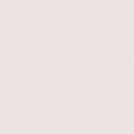
HELIA-D Kft.
Hasznos linke
Helia-D Szalon
Helia-D Kastély
Kozmetikusoknak
Gyakran Ismételt
Karrier
Kapcsolat
Nyereményjátéko
+36-1-585-858
Az e-mail-címért