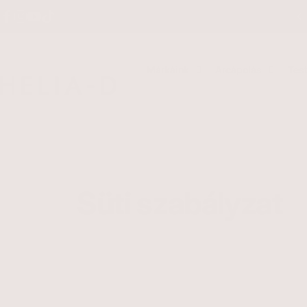
Ugrás a tartalomhoz
Facebook
Instagram
YouTube
TikTok
Márkáink
Arcápolás
Tes
HELIA-D Kft.
Süti
szabályzat