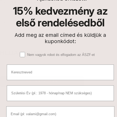
Fontos információk
15%
kedvezmény az
+36-1-585-8580
első rendelésedből
Az e-mail-címért kattints »
Add meg az email címed és küldjük a
kuponkódot:
HELIA-D KLUB
Elfogadó nyilatkozat
Nem vagyok robot és elfogadom az ÁSZF-et
Értesülj akcióinkról, újdonságokról elsőként!
Name
Email
FELIRATKOZÁS
BirthDate
Email