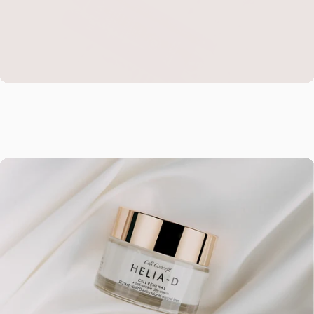
4. lépés
SPF 50+ fényvédő arckrém
Hatékony
Arctisztítás
Bőrnyugtató