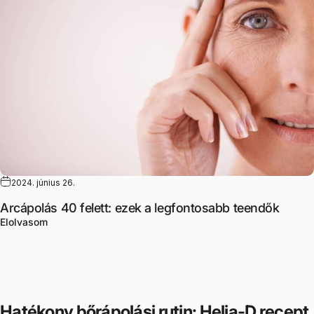
2024. június 26.
Arcápolás 40 felett: ezek a legfontosabb teendők
Arcápolás 40 felett: ezek a legfontosabb teendők témáb
Elolvasom
Hatékony bőrápolási rutin: Helia-D recept