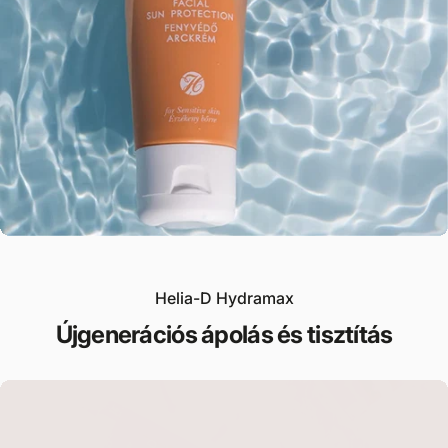
Helia-D Hydramax
Újgenerációs
ápolás
és
tisztítás
2. lépés
Célzott bőrápoló (szérum, tonik)