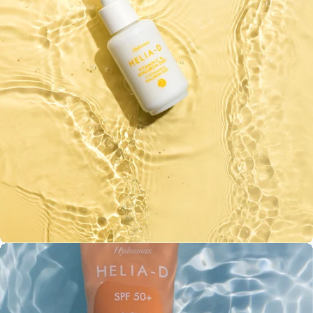
3. lépés
Hidratálás, arckrém