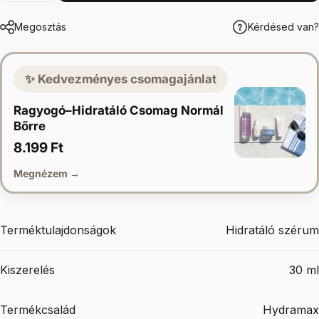
Megosztás
Kérdésed van?
✨ Kedvezményes csomagajánlat
Ragyogó–Hidratáló Csomag Normál
Bőrre
8.199 Ft
Megnézem →
Terméktulajdonságok
Hidratáló szérum
Kiszerelés
30 ml
Termékcsalád
Hydramax