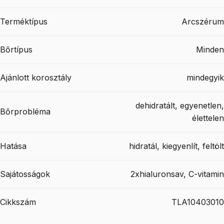
Terméktípus
Arcszérum
Bőrtípus
Minden
Ajánlott korosztály
mindegyik
dehidratált, egyenetlen,
Bőrprobléma
élettelen
Hatása
hidratál, kiegyenlít, feltölt
Sajátosságok
2xhialuronsav, C-vitamin
Cikkszám
TLA10403010