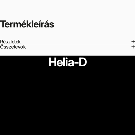
Termékleírás
Vélemények
Bejegyzések
Termékleírás
Vélemények
Bejegyzések
Termékleírás
Részletek
Összetevők
Helia-D