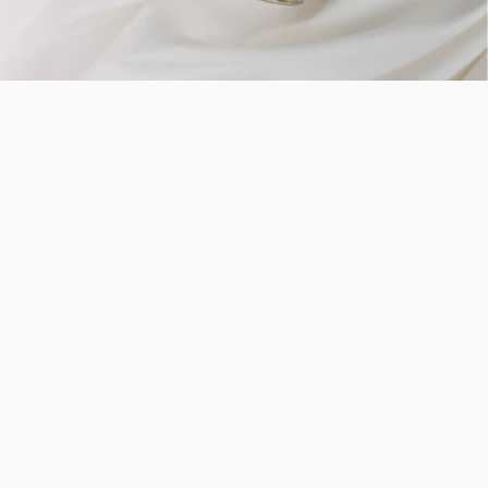
Hidratálás
Díjnyertes
formulák
A Helia-D a természetből merít, a tudomány
erejével újít és az évtizedek tapasztalatára épít.
Dermatológialilag tesztelt formuláink klasszikus,
ikonikus összetevőinket a legújabb