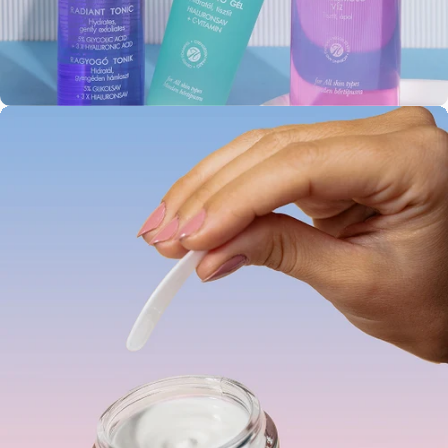
1. lépés
Ápoló arctisztítás