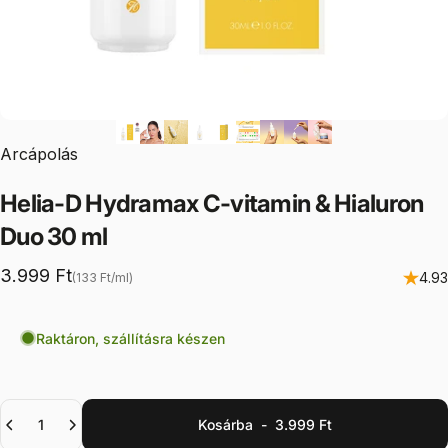
Arcápolás
Helia-D
Hydramax
C-vitamin
&
Hialuron
Duo
30
ml
Egységár
3.999 Ft
4.93
(133 Ft
/
ml)
per
Raktáron, szállításra készen
Mennyiség
Kosárba
-
3.999 Ft